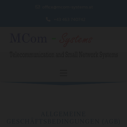
office@mcom-systems.at

+43 463 740742

ALLGEMEINE
GESCHÄFTSBEDINGUNGEN (AGB)