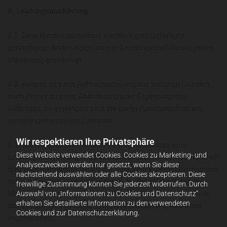
8. Leistungsausführung
8.1. Dem Kunden zumutbare sachlich gerechtfertigte
geringfügige Änderungen unserer Leistungsausführung gelten
als vorweg genehmigt.
8.2. Kommt es nach Auftragserteilung aus welchen Gründen
auch immer zu einer Abänderung oder Ergänzung des
Auftrages, so verlängert sich die Liefer-/Leistungsfrist um
einen angemessenen Zeitraum.
Wir respektieren Ihre Privatsphäre
8.3. Wünscht der Kunde nach Vertragsabschluss eine
Diese Website verwendet Cookies. Cookies zu Marketing- und
Leistungsausführung innerhalb eines kürzeren Zeitraums, stellt
Analysezwecken werden nur gesetzt, wenn Sie diese
dies eine Vertragsänderung dar. Hiedurch können Überstunden
nachstehend auswählen oder alle Cookies akzeptieren. Diese
notwendig werden und/oder durch die Beschleunigung der
freiwillige Zustimmung können Sie jederzeit widerrufen. Durch
Materialbeschaffung Mehrkosten auflaufen, und erhöht sich
Auswahl von „Informationen zu Cookies und Datenschutz“
erhalten Sie detaillierte Information zu den verwendeten
das Entgelt im Verhältnis zum notwendigen Mehraufwand
Cookies und zur Datenschutzerklärung.
angemessen.